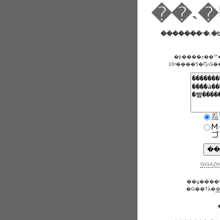
��˴�
�������ʻ�˴
GIGAZI
��ǥ����
�Ǥ��Τǡ�